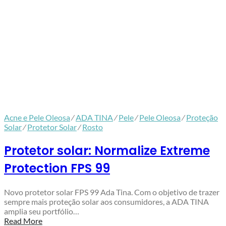
Acne e Pele Oleosa
⁄
ADA TINA
⁄
Pele
⁄
Pele Oleosa
⁄
Proteção
Solar
⁄
Protetor Solar
⁄
Rosto
Protetor solar: Normalize Extreme
Protection FPS 99
Novo protetor solar FPS 99 Ada Tina. Com o objetivo de trazer
sempre mais proteção solar aos consumidores, a ADA TINA
amplia seu portfólio…
Read More