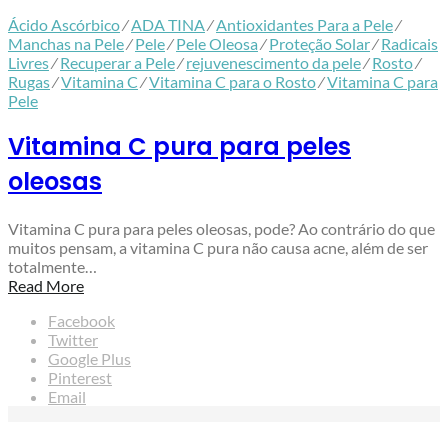
Ácido Ascórbico
⁄
ADA TINA
⁄
Antioxidantes Para a Pele
⁄
Manchas na Pele
⁄
Pele
⁄
Pele Oleosa
⁄
Proteção Solar
⁄
Radicais
Livres
⁄
Recuperar a Pele
⁄
rejuvenescimento da pele
⁄
Rosto
⁄
Rugas
⁄
Vitamina C
⁄
Vitamina C para o Rosto
⁄
Vitamina C para
Pele
Vitamina C pura para peles
oleosas
Vitamina C pura para peles oleosas, pode? Ao contrário do que
muitos pensam, a vitamina C pura não causa acne, além de ser
totalmente…
Read More
Facebook
Twitter
Google Plus
Pinterest
Email