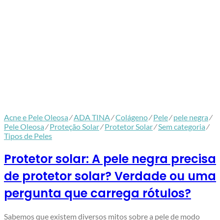
Acne e Pele Oleosa
⁄
ADA TINA
⁄
Colágeno
⁄
Pele
⁄
pele negra
⁄
Pele Oleosa
⁄
Proteção Solar
⁄
Protetor Solar
⁄
Sem categoria
⁄
Tipos de Peles
Protetor solar: A pele negra precisa
de protetor solar? Verdade ou uma
pergunta que carrega rótulos?
Sabemos que existem diversos mitos sobre a pele de modo