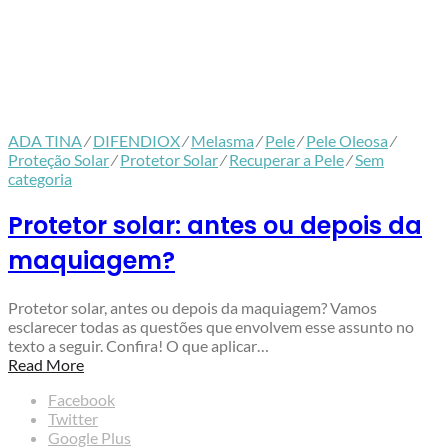
ADA TINA
⁄
DIFENDIOX
⁄
Melasma
⁄
Pele
⁄
Pele Oleosa
⁄
Proteção Solar
⁄
Protetor Solar
⁄
Recuperar a Pele
⁄
Sem
categoria
Protetor solar: antes ou depois da
maquiagem?
Protetor solar, antes ou depois da maquiagem? Vamos
esclarecer todas as questões que envolvem esse assunto no
texto a seguir. Confira! O que aplicar…
Read More
Facebook
Twitter
Google Plus