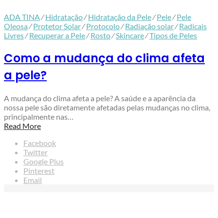
ADA TINA
⁄
Hidratação
⁄
Hidratação da Pele
⁄
Pele
⁄
Pele
Oleosa
⁄
Protetor Solar
⁄
Protocolo
⁄
Radiação solar
⁄
Radicais
Livres
⁄
Recuperar a Pele
⁄
Rosto
⁄
Skincare
⁄
Tipos de Peles
Como a mudança do clima afeta
a pele?
A mudança do clima afeta a pele? A saúde e a aparência da
nossa pele são diretamente afetadas pelas mudanças no clima,
principalmente nas…
Read More
Facebook
Twitter
Google Plus
Pinterest
Email