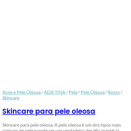
Acne e Pele Oleosa
⁄
ADA TINA
⁄
Pele
⁄
Pele Oleosa
⁄
Rosto
⁄
Skincare
Skincare para pele oleosa
Skincare para pele oleosa. A pele oleosa é um dos tipos mais
comuns de pele e pode ser um verdadeiro desafio mantê-la