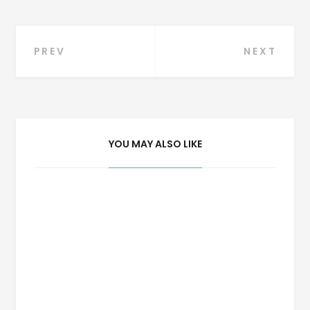
Navegação
PREV
NEXT
de
Post
YOU MAY ALSO LIKE