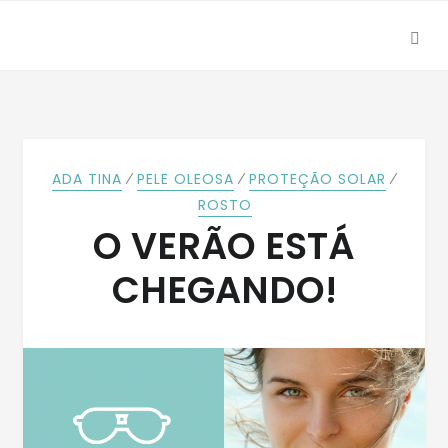
SEA
Skip
Skip
to
to
navigation
content
⁄
⁄
⁄
ADA TINA
PELE OLEOSA
PROTEÇÃO SOLAR
ROSTO
O VERÃO ESTÁ
CHEGANDO!