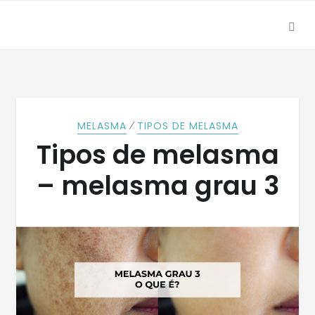
SEA
Skip
Skip
to
to
navigation
content
⁄
MELASMA
TIPOS DE MELASMA
Tipos de melasma
– melasma grau 3