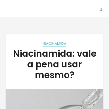
SEA
Skip
Skip
to
to
navigation
content
NIACINAMIDA
Niacinamida: vale
a pena usar
mesmo?