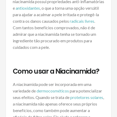
niacinamida possui propriedades anti-inflamatórias
e
antioxidantes
, o que a torna uma opção versátil
para ajudar a acalmar a pele irritada e protegê-la
contra os danos causados pelos
radicais livres
.
Com tantos benefícios comprovados, não é de
admirar que a niacinamida tenha se tornado um
ingrediente tão procurado em produtos para
cuidados com a pele.
Como usar a Niacinamida?
A niacinamida pode ser incorporada em uma
variedade de
dermocosméticos
para potencializar
seus efeitos. Quando se trata de
protetores solares
,
a niacinamida não apenas oferece seus próprios
benefícios, como também pode aumentar a
eficácia do filtro solar. Ela ajuda a reforçar a