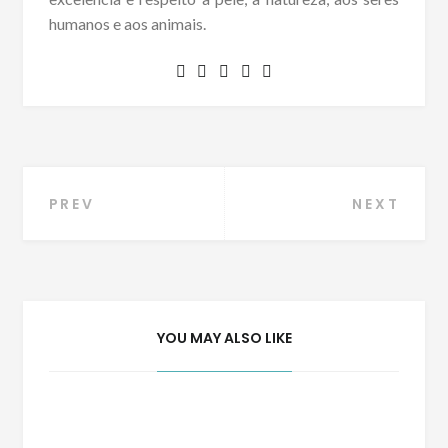
humanos e aos animais.
Navegação
PREV
NEXT
de
Post
YOU MAY ALSO LIKE