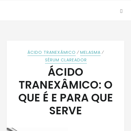
SEA
Skip
Skip
to
to
navigation
content
⁄
⁄
ÁCIDO TRANEXÂMICO
MELASMA
SÉRUM CLAREADOR
ÁCIDO
TRANEXÂMICO: O
QUE É E PARA QUE
SERVE