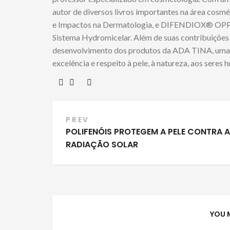
autor de diversos livros importantes na área cosmé
e Impactos na Dermatologia, e DIFENDIOX® OPP’s
Sistema Hydromicelar. Além de suas contribuições
desenvolvimento dos produtos da ADA TINA, uma 
excelência e respeito à pele, à natureza, aos seres 
Navegação
PREV
POLIFENÓIS PROTEGEM A PELE CONTRA A
de
RADIAÇÃO SOLAR
Post
YOU 