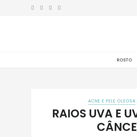
Skip
Skip
to
to
navigation
content
ROSTO
ACNE E PELE OLEOSA
RAIOS UVA E 
CÂNCER