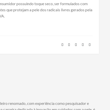
onsumidor possuindo toque seco, ser formulados com
tes que protejam a pele dos radicais livres gerados pela
VA.
ileiro renomado, com experiência como pesquisador e
 carreira dedicada à inovação em cuidados com a pele, é