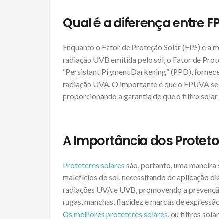
Qual é a diferença entre F
Enquanto o Fator de Proteção Solar (FPS) é a m
radiação UVB emitida pelo sol, o Fator de P
“Persistant Pigment Darkening” (PPD), fornece 
radiação UVA. O importante é que o FPUVA seja
proporcionando a garantia de que o filtro sol
A Importância dos Proteto
Protetores solares
são, portanto, uma maneira s
malefícios do sol, necessitando de aplicação di
radiações UVA e UVB, promovendo a prevenç
rugas, manchas, flacidez e marcas de expressão
Os melhores protetores solares
, ou filtros sol