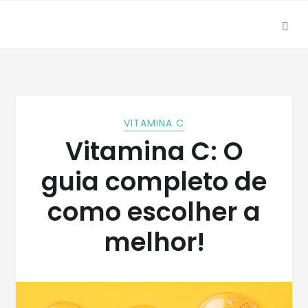
SEA
Skip
Skip
to
to
navigation
content
VITAMINA C
Vitamina C: O
guia completo de
como escolher a
melhor!