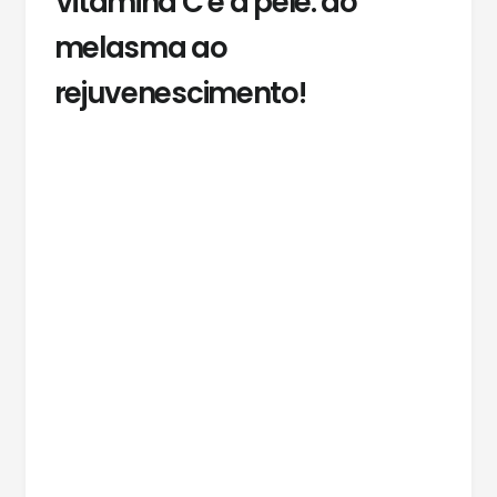
Vitamina C e a pele: do
melasma ao
rejuvenescimento!