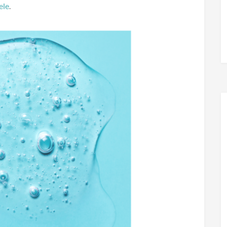
ele
.