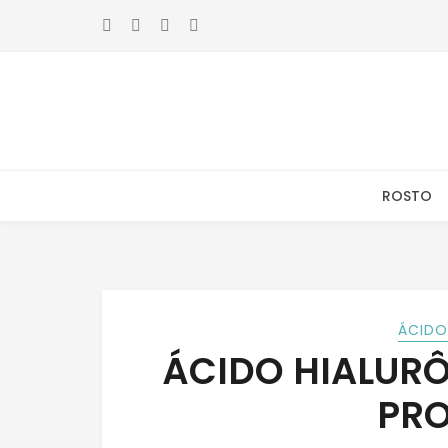
Skip
Skip
to
to
navigation
content
ROSTO
ÁCIDO
ÁCIDO HIALURÔ
PR