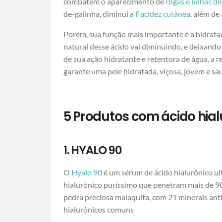
combatem o aparecimento de
rugas e linhas d
de-galinha, diminui a
flacidez cutânea
, além de
Porém, sua função mais importante é a hidrat
natural desse ácido vai diminuindo, e deixand
de sua ação hidratante e retentora de água, a 
garante uma pele hidratada, viçosa, jovem e sa
5 Produtos com ácido hial
1. HYALO 90
O
Hyalo 90
é um sérum de ácido hialurônico ul
hialurônico puríssimo que penetram mais de 90
pedra preciosa malaquita, com 21 minerais anti
hialurônicos comuns