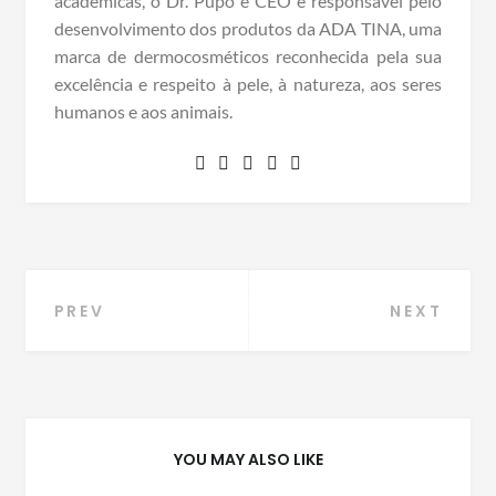
acadêmicas, o Dr. Pupo é CEO e responsável pelo
desenvolvimento dos produtos da ADA TINA, uma
marca de dermocosméticos reconhecida pela sua
excelência e respeito à pele, à natureza, aos seres
humanos e aos animais.
Navegação
PREV
NEXT
de
Post
YOU MAY ALSO LIKE