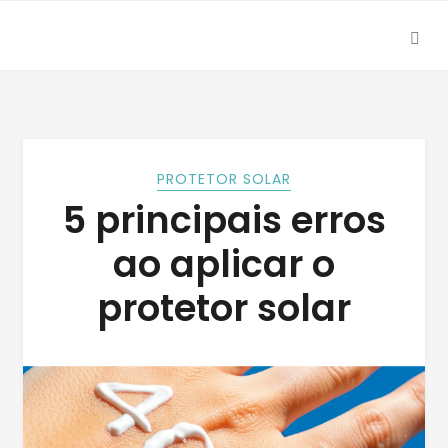
SEA
Skip
Skip
to
to
navigation
content
PROTETOR SOLAR
5 principais erros
ao aplicar o
protetor solar