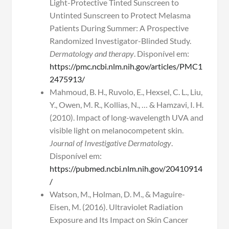
Light-Protective Tinted Sunscreen to
Untinted Sunscreen to Protect Melasma
Patients During Summer: A Prospective
Randomized Investigator-Blinded Study.
Dermatology and therapy
. Disponível em:
https://pmc.ncbi.nlm.nih.gov/articles/PMC1
2475913/
Mahmoud, B. H., Ruvolo, E., Hexsel, C. L., Liu,
Y., Owen, M. R., Kollias, N., … & Hamzavi, I. H.
(2010). Impact of long-wavelength UVA and
visible light on melanocompetent skin.
Journal of Investigative Dermatology
.
Disponível em:
https://pubmed.ncbi.nlm.nih.gov/20410914
/
Watson, M., Holman, D. M., & Maguire-
Eisen, M. (2016). Ultraviolet Radiation
Exposure and Its Impact on Skin Cancer