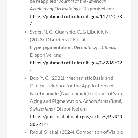
be reapplied?
Journal of the American
Academy of Dermatology
. Disponível em:
https://pubmed.ncbi.nlm.nih.gov/11712033
/
Syder, N. C., Quarshie, C., & Elbuluk, N.
(2023). Disorders of Facial
Hyperpigmentation.
Dermatologic Clinics
.
Disponível em:
https://pubmed.ncbi.nlm.nih.gov/37236709
/
Boo, Y. C. (2021). Mechanistic Basis and
Clinical Evidence for the Applications of
Nicotinamide (Niacinamide) to Control Skin
Aging and Pigmentation.
Antioxidants (Basel,
Switzerland)
. Disponível em:
https://pmc.ncbi.nlm.nih.gov/articles/PMC8
389214/
Raoui, S., et al. (2024). Comparison of Visible