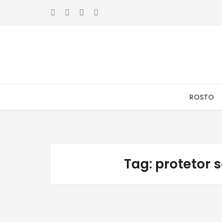
Skip
Skip
to
to
navigation
content
ROSTO
Tag:
protetor 