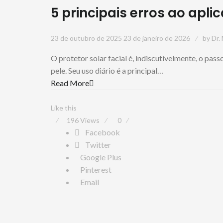
5 principais erros ao aplic
23 de outubro de 2025
23 de janeiro de 2026
by
Dr.
O protetor solar facial é, indiscutivelmente, o pa
pele. Seu uso diário é a principal…
Read More
Like this
196
Views
0
Facebook
Twitter
Google Plus
Pinterest
Email