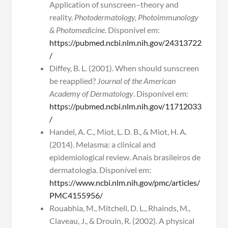
Application of sunscreen–theory and
reality.
Photodermatology, Photoimmunology
& Photomedicine
. Disponível em:
https://pubmed.ncbi.nlm.nih.gov/24313722
/
Diffey, B. L. (2001). When should sunscreen
be reapplied?
Journal of the American
Academy of Dermatology
. Disponível em:
https://pubmed.ncbi.nlm.nih.gov/11712033
/
Handel, A. C., Miot, L. D. B., & Miot, H. A.
(2014). Melasma: a clinical and
epidemiological review. Anais brasileiros de
dermatologia. Disponível em:
https://www.ncbi.nlm.nih.gov/pmc/articles/
PMC4155956/
Rouabhia, M., Mitchell, D. L., Rhainds, M.,
Claveau, J., & Drouin, R. (2002). A physical