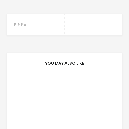
Navegação
PREV
de
Post
YOU MAY ALSO LIKE