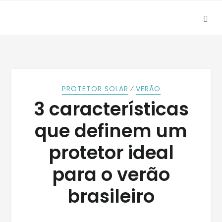
SEA
Skip
Skip
to
to
navigation
content
⁄
PROTETOR SOLAR
VERÃO
3 características
que definem um
protetor ideal
para o verão
brasileiro