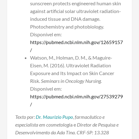
sunscreen protects engineered human skin
against artificial solar ultraviolet radiation-
induced tissue and DNA damage.
Photochemistry and photobiology.
Disponível em:
https://pubmed.ncbi.nlm.nih.gov/12659157
/
Watson, M., Holman, D. M., & Maguire-
Eisen, M. (2016). Ultraviolet Radiation
Exposure and Its Impact on Skin Cancer
Risk.
Seminars in Oncology Nursing
.
Disponível em:
https://pubmed.ncbi.nlm.nih.gov/27539279
/
Texto por:
Dr. Maurizio Pupo
,
farmacêutico e
especialista em cosmetologi
a e
Diretor de Pesquisa e
Desenvolvimento da Ada Tina. CRF-SP: 13.328