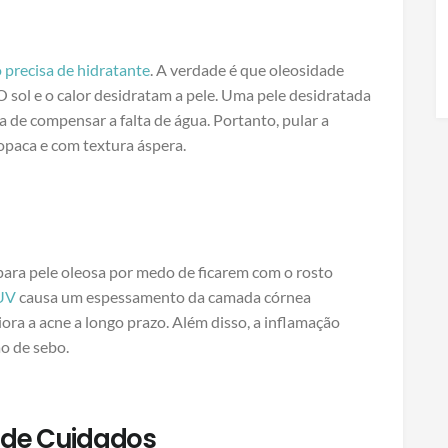
 precisa de hidratante
. A verdade é que oleosidade
 O sol e o calor desidratam a pele. Uma pele desidratada
 de compensar a falta de água. Portanto, pular a
opaca e com textura áspera.
para pele oleosa por medo de ficarem com o rosto
 UV
causa um espessamento da camada córnea
iora a acne a longo prazo. Além disso, a inflamação
o de sebo.
o de Cuidados