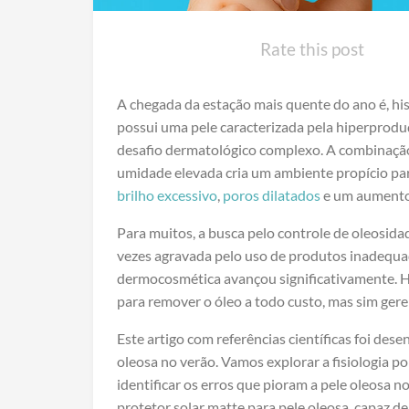
Rate this post
A chegada da estação mais quente do ano é, 
possui uma pele caracterizada pela hiperprodu
desafio dermatológico complexo. A combinação 
umidade elevada cria um ambiente propício par
brilho excessivo
,
poros dilatados
e um aumento 
Para muitos, a busca pelo controle de oleosida
vezes agravada pelo uso de produtos inadequado
dermocosmética avançou significativamente. H
para remover o óleo a todo custo, mas sim gere
Este artigo com referências científicas foi de
oleosa no verão. Vamos explorar a fisiologia p
identificar os erros que pioram a pele oleosa no
protetor solar matte para pele oleosa, capaz d