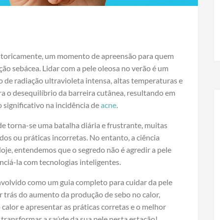
historicamente, um momento de apreensão para quem
ção sebácea. Lidar com a pele oleosa no verão é um
de radiação ultravioleta intensa, altas temperaturas e
a o desequilíbrio da barreira cutânea, resultando em
significativo na incidência de
acne
.
de torna-se uma batalha diária e frustrante, muitas
s ou práticas incorretas. No entanto, a ciência
oje, entendemos que o segredo não é agredir a pele
nciá-la com tecnologias inteligentes.
senvolvido como um guia completo para cuidar da pele
or trás do aumento da produção de sebo no calor,
 calor e apresentar as práticas corretas e o melhor
e transformar a saúde da sua pele nesta estação!