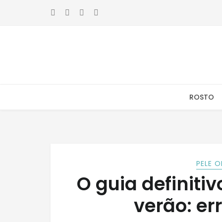
Skip
Skip
to
to
navigation
content
ROSTO
PELE 
O guia definiti
verão: er