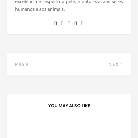
excelência e respeito à pele, à natureza, aos seres
humanos e aos animais.
Navegação
PREV
NEXT
de
Post
YOU MAY ALSO LIKE