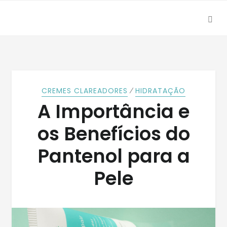
SEA
Skip
Skip
to
to
navigation
content
⁄
CREMES CLAREADORES
HIDRATAÇÃO
A Importância e
os Benefícios do
Pantenol para a
Pele