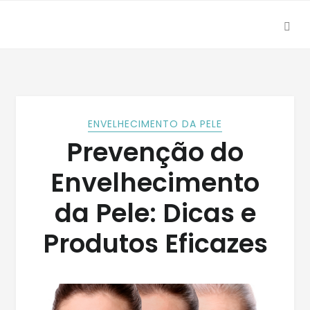
SEA
Skip
Skip
to
to
navigation
content
ENVELHECIMENTO DA PELE
Prevenção do
Envelhecimento
da Pele: Dicas e
Produtos Eficazes