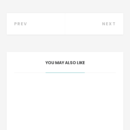
Navegação
PREV
NEXT
de
Post
YOU MAY ALSO LIKE