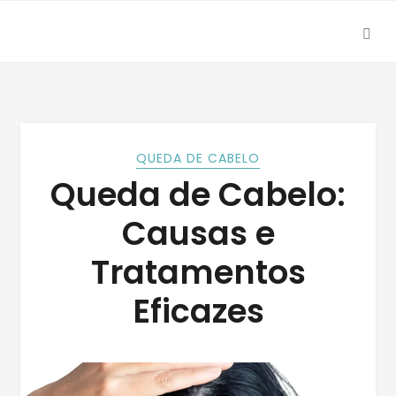
SEA
Skip
Skip
to
to
navigation
content
QUEDA DE CABELO
Queda de Cabelo:
Causas e
Tratamentos
Eficazes