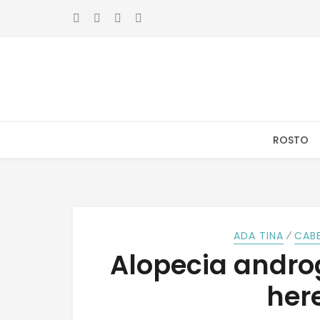
Skip
Skip
to
to
navigation
content
ROSTO
⁄
ADA TINA
CAB
Alopecia androg
her