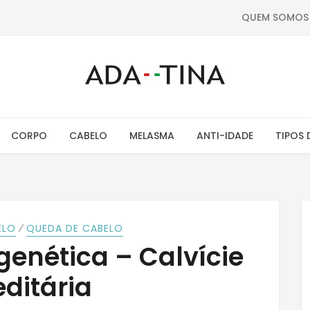
QUEM SOMOS
CORPO
CABELO
MELASMA
ANTI-IDADE
TIPOS 
⁄
ELO
QUEDA DE CABELO
enética – Calvície
editária