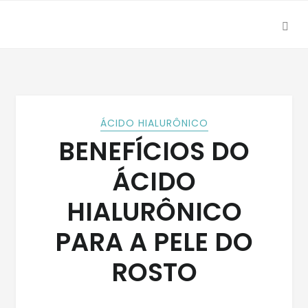
SEA
Skip
Skip
to
to
navigation
content
ÁCIDO HIALURÔNICO
BENEFÍCIOS DO
ÁCIDO
HIALURÔNICO
PARA A PELE DO
ROSTO