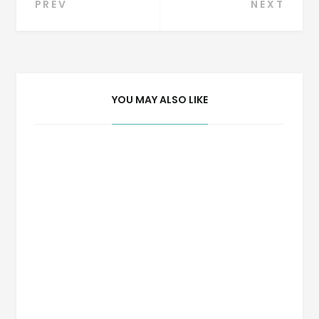
Navegação
PREV
NEXT
de
Post
YOU MAY ALSO LIKE