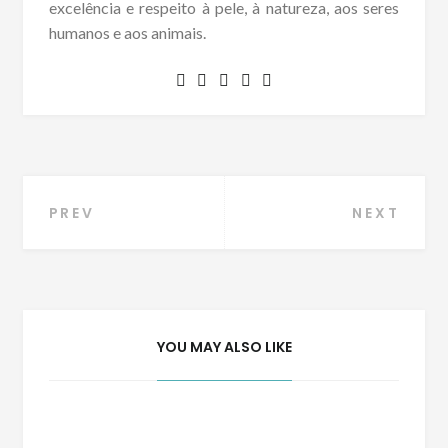
excelência e respeito à pele, à natureza, aos seres
humanos e aos animais.
Navegação
PREV
NEXT
de
Post
YOU MAY ALSO LIKE