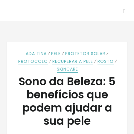
SEA
Skip
Skip
to
to
navigation
content
⁄
⁄
⁄
ADA TINA
PELE
PROTETOR SOLAR
⁄
⁄
⁄
PROTOCOLO
RECUPERAR A PELE
ROSTO
SKINCARE
Sono da Beleza: 5
benefícios que
podem ajudar a
sua pele