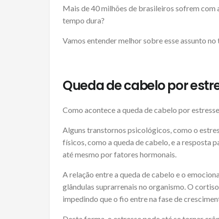
Mais de 40 milhões de brasileiros sofrem com 
tempo dura?
Vamos entender melhor sobre esse assunto no te
Queda de cabelo por estr
Como acontece a queda de cabelo por estress
Alguns transtornos psicológicos, como o estre
físicos, como a queda de cabelo, e a resposta p
até mesmo por fatores hormonais.
A relação entre a queda de cabelo e o emocion
glândulas suprarrenais no organismo. O cortisol
impedindo que o fio entre na fase de crescimen
Desta forma, o estresse pode até se tornar crôni