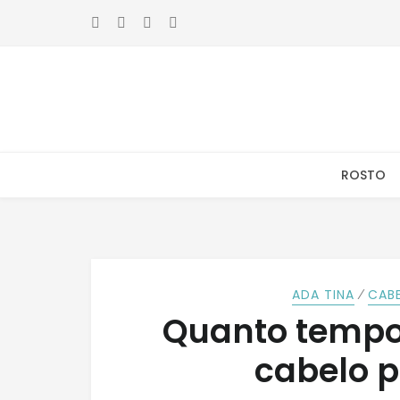
Skip
Skip
to
to
navigation
content
ROSTO
⁄
ADA TINA
CAB
Quanto tempo
cabelo p