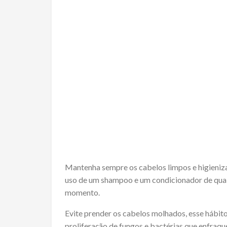
Mantenha sempre os cabelos limpos e higieniza
uso de um shampoo e um condicionador de quali
momento.
Evite prender os cabelos molhados, esse hábit
proliferação de fungos e bactérias que enfraqu