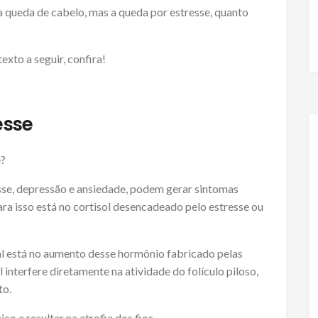
a queda de cabelo, mas a queda por estresse, quanto
xto a seguir, confira!
esse
e?
sse, depressão e ansiedade, podem gerar sintomas
ara isso está no cortisol desencadeado pelo estresse ou
al está no aumento desse hormônio fabricado pelas
 interfere diretamente na atividade do folículo piloso,
to.
co e resultar na atrofia dos fios.