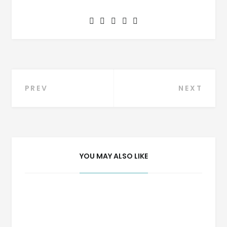
Navegação
PREV
NEXT
de
Post
YOU MAY ALSO LIKE