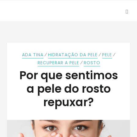
SEA
Skip
Skip
to
to
navigation
content
⁄
⁄
⁄
ADA TINA
HIDRATAÇÃO DA PELE
PELE
⁄
RECUPERAR A PELE
ROSTO
Por que sentimos
a pele do rosto
repuxar?