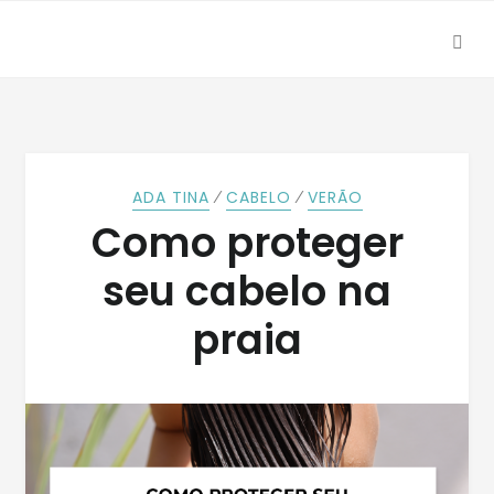
SEA
Skip
Skip
to
to
navigation
content
⁄
⁄
ADA TINA
CABELO
VERÃO
Como proteger
seu cabelo na
praia