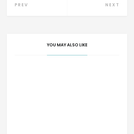
Navegação
PREV
NEXT
de
Post
YOU MAY ALSO LIKE