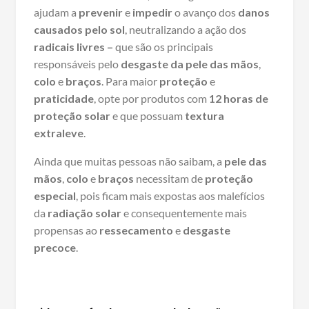
ajudam a
prevenir
e
impedir
o avanço dos
danos
causados pelo sol
, neutralizando a ação dos
radicais
livres –
que são os principais
responsáveis pelo
desgaste
da pele das mãos
,
colo
e
braços
. Para maior
proteção
e
praticidade
, opte por produtos com
12 horas de
proteção solar
e que possuam
textura
extraleve
.
Ainda que muitas pessoas não saibam, a
pele das
mãos
,
colo
e
braços
necessitam de
proteção
especial
, pois ficam mais expostas aos malefícios
da
radiação solar
e consequentemente mais
propensas ao
ressecamento
e
desgaste
precoce
.