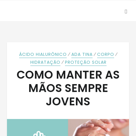
SEA
Skip
Skip
to
to
navigation
content
⁄
⁄
⁄
ÁCIDO HIALURÔNICO
ADA TINA
CORPO
⁄
HIDRATAÇÃO
PROTEÇÃO SOLAR
COMO MANTER AS
MÃOS SEMPRE
JOVENS