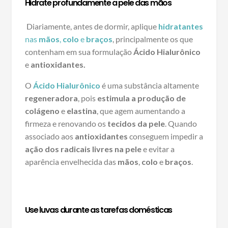
Hidrate profundamente a pele das mãos
Diariamente, antes de dormir, aplique
hidratantes
nas
mãos
,
colo
e
braços
, principalmente os que
contenham em sua formulação
Ácido Hialurônico
e
antioxidantes.
O
Ácido Hialurônico
é uma substância altamente
regeneradora
, pois
estimula a produção de
colágeno
e
elastina
, que agem aumentando a
firmeza e renovando os
tecidos da
pele
. Quando
associado aos
antioxidantes
conseguem impedir a
ação dos radicais livres na pele
e evitar a
aparência envelhecida das
mãos
,
colo
e
braços
.
Use luvas durante as tarefas domésticas