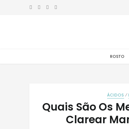
Skip
Skip
to
to
navigation
content
ROSTO
⁄
ÁCIDOS
Quais São Os Me
Clarear Ma