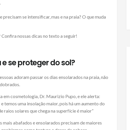
?
 precisam se intensificar, mas e na praia? O que muda
 Confira nossas dicas no texto a seguir!
 e se proteger do sol?
essoas adoram passar os dias ensolarados na praia, não
edobrados.
 em cosmetologia, Dr. Maurizio Pupo, e ele alerta:
s e temos uma insolação maior, pois há um aumento do
 de raios solares que chega na superfície é maior”
ias mais abafados e ensolarados precisam de maiores
e, problemas como tontura e dores de cabeça,