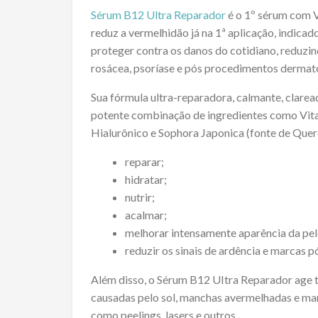
Sérum B12 Ultra Reparador
é o 1º sérum com V
reduz a vermelhidão já na 1ª aplicação, indicado
proteger contra os danos do cotidiano, reduzi
rosácea, psoríase e pós procedimentos dermat
Sua fórmula ultra-reparadora, calmante, clare
potente combinação de ingredientes como Vit
Hialurônico e Sophora Japonica (fonte de Quer
reparar;
hidratar;
nutrir;
acalmar;
melhorar intensamente aparência da pele
reduzir os sinais de ardência e marcas p
Além disso, o Sérum B12 UItra Reparador age
causadas pelo sol, manchas avermelhadas e m
como peelings, lasers e outros.