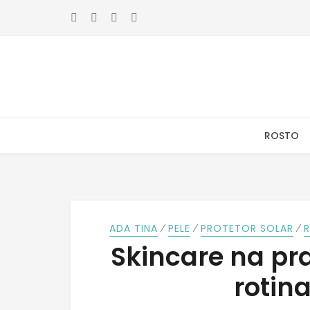
Skip
Skip
to
to
navigation
content
ROSTO
⁄
⁄
⁄
ADA TINA
PELE
PROTETOR SOLAR
R
Skincare na pr
rotin