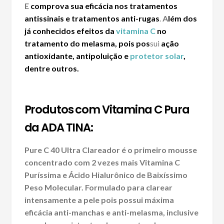
E
comprova sua eficácia nos
tratamentos
antissinais
e
tratamentos anti-rugas
.
A
lém dos
já conhecidos efeitos da
vitamina C
no
tratamento do melasma
, pois pos
sui
ação
antioxidante
, antipoluição e
protetor solar
,
dentre outros.
Produtos com Vitamina C Pura
da ADA TINA:
Pure C 40 Ultra Clareador é o primeiro mousse
concentrado com 2 vezes mais Vitamina C
Puríssima e Ácido Hialurônico de Baixíssimo
Peso Molecular. Formulado para clarear
intensamente a pele pois possui máxima
eficácia anti-manchas e anti-melasma, inclusive