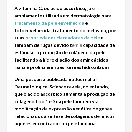
A
vitamina C
, ou
ácido ascórbico
, já é
amplamente utilizada em dermatologia para
tratamento da pele envelhecida
e
fotoenvelhecida,
tratamento do melasma
, po
is
suas
propriedades clareadoras da pele
e
também de rugas devido
t
em a
capacidade de
estimular a
produção de colágeno da pele
facilitando a hidroxilação dos aminoácidos
lisina e prolina em suas formas hidroxiladas.
Uma pesquisa publicada no Journal of
Dermatological Science revela, no entando,
que o
ácido ascórbico
aumenta a produção de
colágeno tipo 1 e 3 na pele
também via
modificação da expressão genética de genes
relacionados à
síntese de colágenos dérmicos
,
aqueles encontrados na
pele humana
.