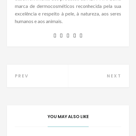
marca de dermocosméticos reconhecida pela sua
excelência e respeito à pele, à natureza, aos seres
humanos e aos animais.
Navegação
PREV
NEXT
de
Post
YOU MAY ALSO LIKE