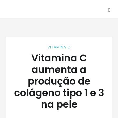
SEA
Skip
Skip
to
to
navigation
content
VITAMINA C
Vitamina C
aumenta a
produção de
colágeno tipo 1 e 3
na pele