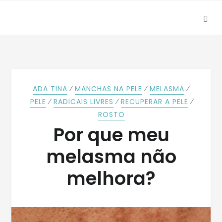
SEA
Skip
Skip
to
to
navigation
content
⁄
⁄
⁄
ADA TINA
MANCHAS NA PELE
MELASMA
⁄
⁄
⁄
PELE
RADICAIS LIVRES
RECUPERAR A PELE
ROSTO
Por que meu
melasma não
melhora?