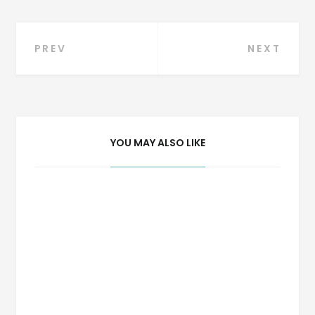
Navegação
PREV
NEXT
de
Post
YOU MAY ALSO LIKE