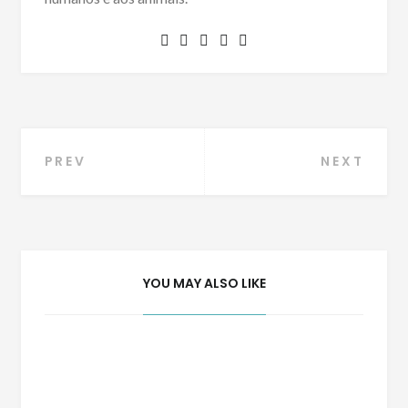
Navegação
PREV
NEXT
de
Post
YOU MAY ALSO LIKE