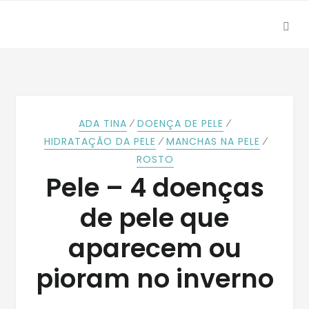
SEA
Skip
Skip
to
to
navigation
content
⁄
⁄
ADA TINA
DOENÇA DE PELE
⁄
⁄
HIDRATAÇÃO DA PELE
MANCHAS NA PELE
ROSTO
Pele – 4 doenças
de pele que
aparecem ou
pioram no inverno